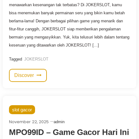
menawarkan kesenangan tak terbatas? Di JOKERSLOT, kamu
bisa menemukan banyak permainan seru yang bikin kamu betah
berlama-lama! Dengan berbagai pilihan game yang menarik dan
fitur-fitur canggih, JOKERSLOT siap memberikan pengalaman
bermain yang mengasyikkan. Yuk, kita telusuri lebih dalam tentang
keseruan yang ditawarkan oleh JOKERSLOT! […]
Tagged
JOKERSLOT
Discover
slot gacor
November 22, 2025
admin
MPO99ID – Game Gacor Hari Ini