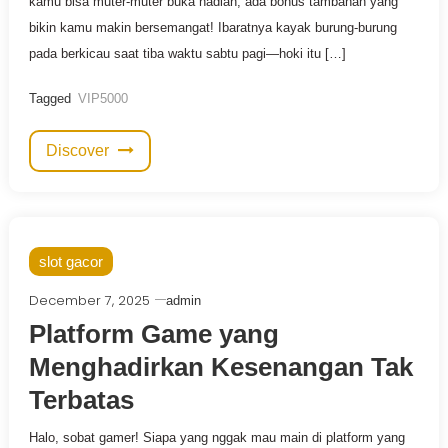
kamu bisa muter-muter buka hadiah, ada bonus tambahan yang
bikin kamu makin bersemangat! Ibaratnya kayak burung-burung
pada berkicau saat tiba waktu sabtu pagi—hoki itu […]
Tagged
VIP5000
Discover
slot gacor
December 7, 2025
admin
Platform Game yang
Menghadirkan Kesenangan Tak
Terbatas
Halo, sobat gamer! Siapa yang nggak mau main di platform yang