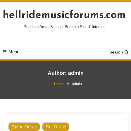
Skip
To
hellridemusicforums.com
Content
Panduan Aman & Legal Bermain Slot di Internet
Menu
Search
Author:
admin
Home
admin
Game Online
Slot Online