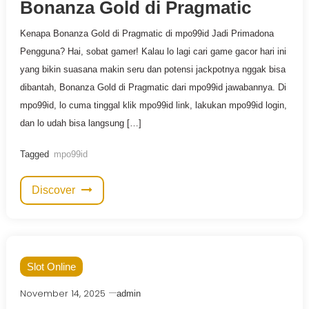
Bonanza Gold di Pragmatic
Kenapa Bonanza Gold di Pragmatic di mpo99id Jadi Primadona
Pengguna? Hai, sobat gamer! Kalau lo lagi cari game gacor hari ini
yang bikin suasana makin seru dan potensi jackpotnya nggak bisa
dibantah, Bonanza Gold di Pragmatic dari mpo99id jawabannya. Di
mpo99id, lo cuma tinggal klik mpo99id link, lakukan mpo99id login,
dan lo udah bisa langsung […]
Tagged
mpo99id
Discover
Slot Online
November 14, 2025
admin