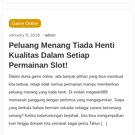
Game Online
January 6, 2026
admin
Peluang Menang Tiada Henti
Kualitas Dalam Setiap
Permainan Slot!
Dalam dunia game online, ada banyak pilihan yang bisa membuat
kita terbuai, tetapi tidak semua permainan mampu memberikan
peluang menang yang tiada henti. Di sinilah megawin888
memasuki panggung dengan performa yang mengagumkan. Siapa
yang berkata bahwa bermain sekadar sebagai sarana bersenang-
senang? Ketika keberuntungan berpihak, kita bisa mengumpulkan
koin hingga dompet kita semarak bagai pesta Tahun […]